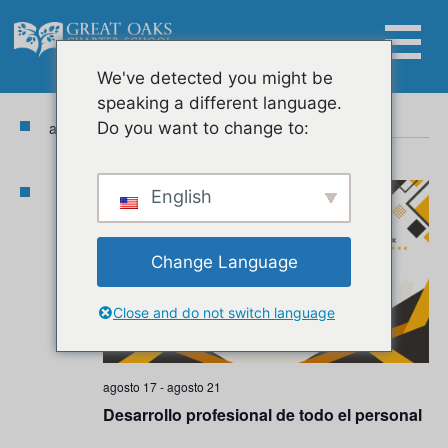
Skip
to
content
Eventos
Na
Nav
Ahora
 - 
9/7/2026
We've detected you might be
Lista
Buscar:
de
speaking a different language.
Seleccionar
de
vis
agosto 2026
Do you want to change to:
fecha.
vis
de
Eve
LUNES
English
17
Change Language
Close and do not switch language
agosto 17
-
agosto 21
Desarrollo profesional de todo el personal