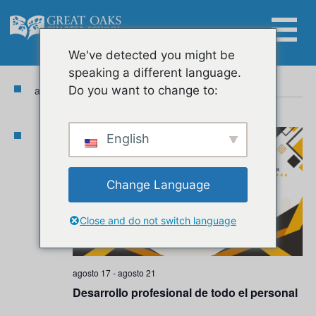
Skip
to
content
Eventos
Na
Nav
Ahora
 - 
9/7/2026
We've detected you might be
Lista
Buscar:
de
speaking a different language.
Seleccionar
de
vis
agosto 2026
Do you want to change to:
fecha.
vis
de
Eve
LUNES
English
17
Change Language
Close and do not switch language
agosto 17
-
agosto 21
Desarrollo profesional de todo el personal