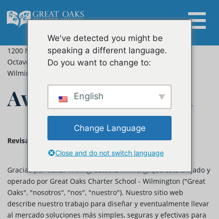
Skip
17 de diciembre de 2020
to
Escuela Charter Great Oaks - Wilmington
content
www.greatoakswilm.org
We've detected you might be
info@greatoakswilm.org
Buscar:
speaking a different language.
1200 N. French Street
Octavo piso
Do you want to change to:
Wilmington, DE 19801
Aviso de Privacidad
English
Change Language
Revisado:
17 de diciembre de 2020
Close and do not switch language
Gracias por visitar www.greatoakswilm.org, que está alojado y
operado por Great Oaks Charter School - Wilmington ("Great
Oaks", "nosotros", "nos", "nuestro"). Nuestro sitio web
describe nuestro trabajo para diseñar y eventualmente llevar
al mercado soluciones más simples, seguras y efectivas para