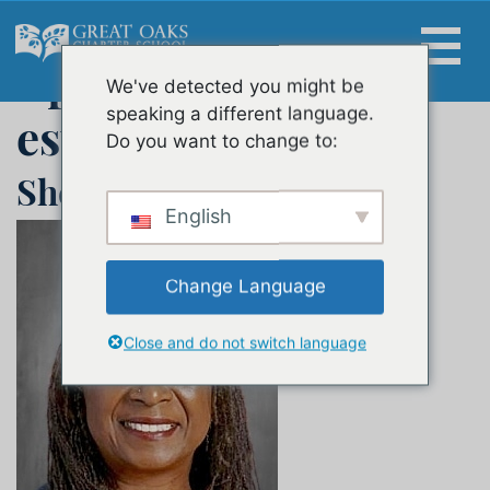
Staff Category:
Skip
to
content
Apoyos para
We've detected you might be
Buscar:
speaking a different language.
estudiantes
Do you want to change to:
Sherri Tull-Hubbard
English
Change Language
Close and do not switch language