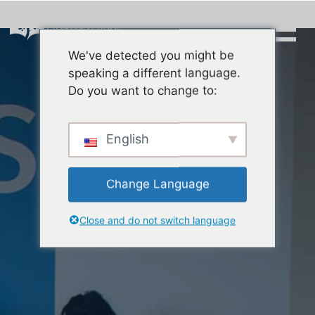
Skip
to
content
We've detected you might be
Buscar:
speaking a different language.
Do you want to change to:
English
Change Language
Close and do not switch language