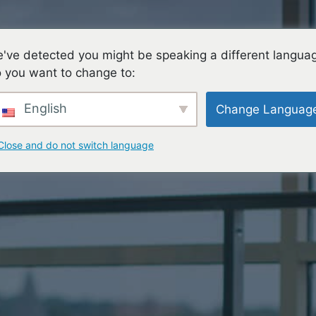
ES
FAMILIES
TEACHING & LEARNING
CON
've detected you might be speaking a different langua
 you want to change to:
English
Change Languag
Close and do not switch language