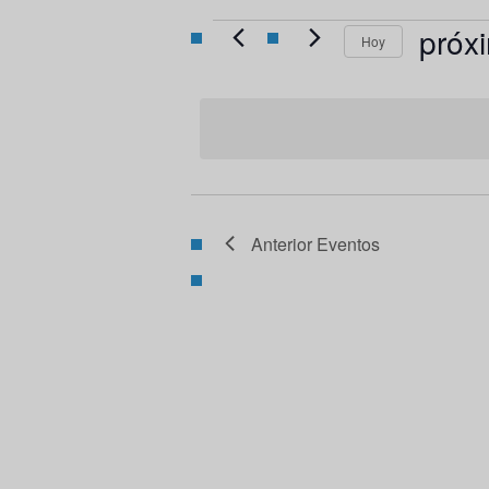
Eventos
próx
Hoy
Selecci
fecha.
Anterior
Eventos