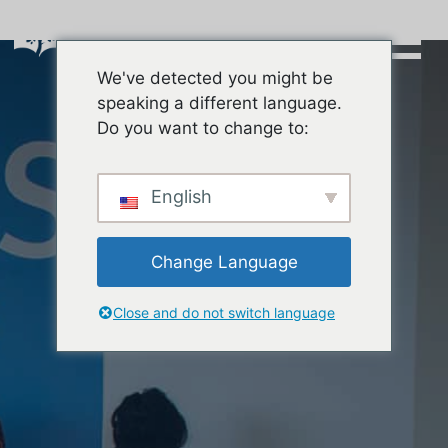
Skip
to
content
We've detected you might be
Buscar:
speaking a different language.
Do you want to change to:
English
Change Language
Close and do not switch language