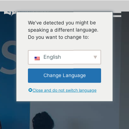
Skip
to
content
We've detected you might be
Buscar:
speaking a different language.
Do you want to change to:
English
Change Language
Close and do not switch language