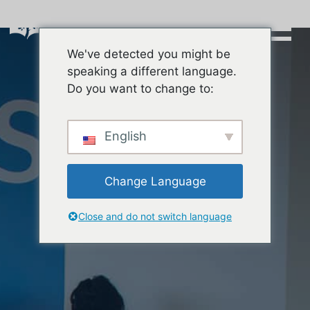
Skip
to
content
We've detected you might be
Buscar:
speaking a different language.
Do you want to change to:
English
Change Language
Close and do not switch language