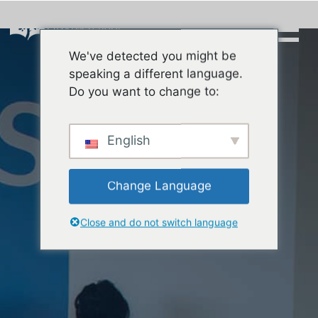
Skip
to
content
We've detected you might be
Buscar:
speaking a different language.
Do you want to change to:
English
Change Language
Close and do not switch language