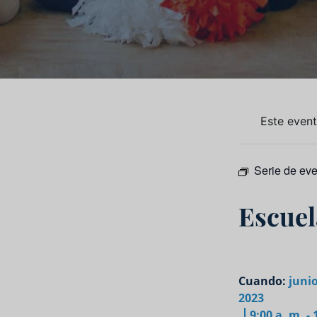
Este even
Serie de ev
Escuel
Cuando:
junio
2023
9:00 a. m. - 