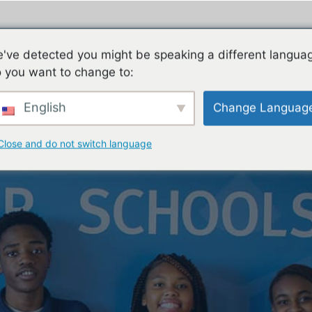
ES
FAMILIES
TEACHING & LEARNING
CON
've detected you might be speaking a different langua
 you want to change to:
English
Change Languag
Close and do not switch language