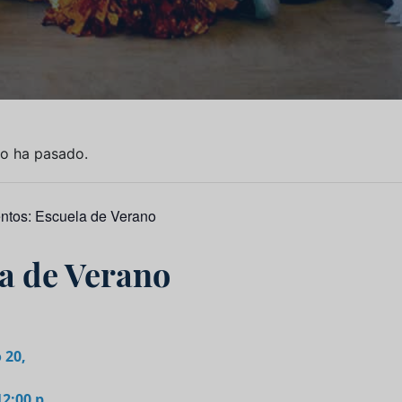
to ha pasado.
entos:
Escuela de Verano
a de Verano
 20,
12:00 p.