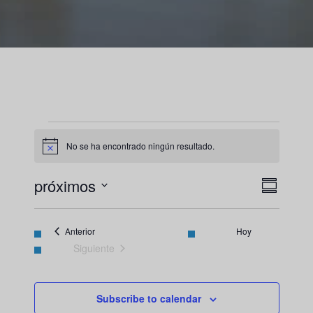
Eventos
No se ha encontrado ningún resultado.
Notice
Nave
Naveg
próximos
Resumen
de
Seleccione
de
vistas
fecha.
Eventos
vista
Anterior
Hoy
de
Siguiente
Event
Eventos
Subscribe to calendar