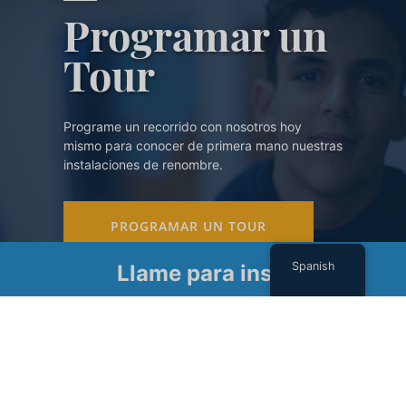
Programar un
Tour
Programe un recorrido con nosotros hoy
mismo para conocer de primera mano nuestras
instalaciones de renombre.
PROGRAMAR UN TOUR
Spanish
Llame para inscribirse
Suscríbase a nuestro boletín
Nombre
(Required)