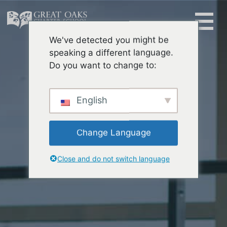
Skip
to
content
We've detected you might be
Buscar:
speaking a different language.
Do you want to change to:
English
Change Language
Close and do not switch language