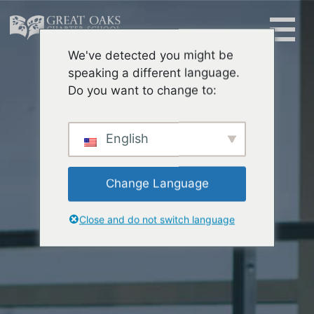
Skip
to
content
We've detected you might be
Buscar:
speaking a different language.
Do you want to change to:
English
Change Language
Close and do not switch language