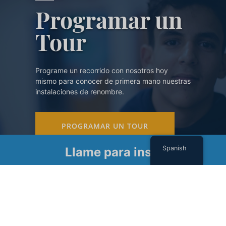
Programar un
Tour
Programe un recorrido con nosotros hoy
mismo para conocer de primera mano nuestras
instalaciones de renombre.
PROGRAMAR UN TOUR
Spanish
Llame para inscribirse
Suscríbase a nuestro boletín
Nombre
(Required)