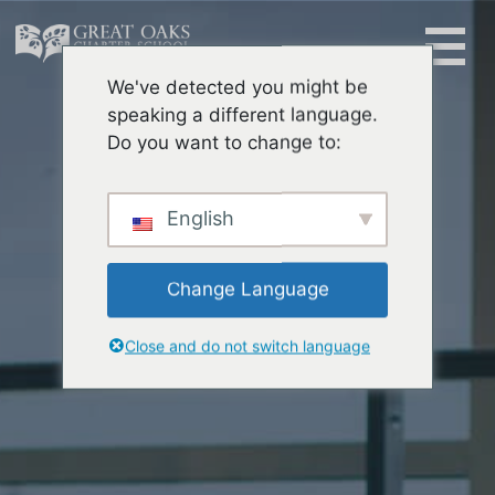
Skip
to
content
We've detected you might be
Buscar:
speaking a different language.
Do you want to change to:
English
Change Language
Close and do not switch language