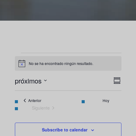
Eventos
No se ha encontrado ningún resultado.
Notice
Nave
Naveg
próximos
Resumen
de
Seleccione
de
vistas
fecha.
Eventos
vista
Anterior
Hoy
de
Siguiente
Event
Eventos
Subscribe to calendar