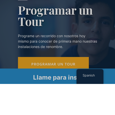
Programar un
Tour
Programe un recorrido con nosotros hoy
mismo para conocer de primera mano nuestras
instalaciones de renombre.
PROGRAMAR UN TOUR
Spanish
Llame para inscribirse
Suscríbase a nuestro boletín
Nombre
(Required)